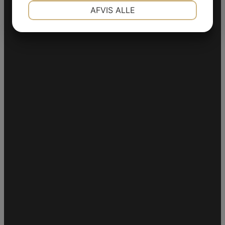
NØDVENDIGE
PRÆFERENCER
AFVIS ALLE
Tlf.:
75 92 55 58
Mail:
jonas75925558@gmail.com
JA
NEJ
JA
NEJ
MARKETING
STATISTIK