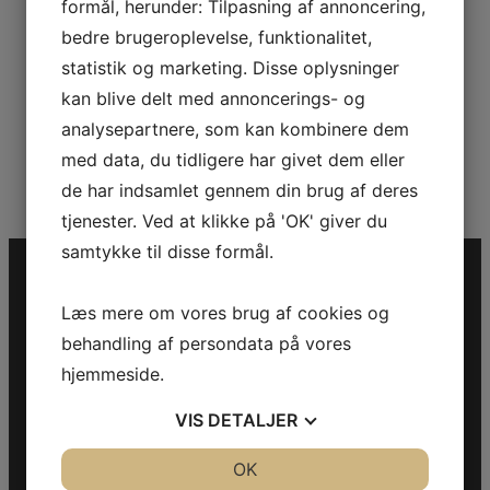
formål, herunder: Tilpasning af annoncering,
bedre brugeroplevelse, funktionalitet,
statistik og marketing. Disse oplysninger
kan blive delt med annoncerings- og
analysepartnere, som kan kombinere dem
med data, du tidligere har givet dem eller
de har indsamlet gennem din brug af deres
tjenester. Ved at klikke på 'OK' giver du
samtykke til disse formål.
Læs mere om vores brug af cookies og
behandling af persondata på vores
hjemmeside.
Kontakt information
VIS
DETALJER
CVR: 37697346
Vejlevej 34
JA
NEJ
OK
JA
NEJ
7000 Fredericia